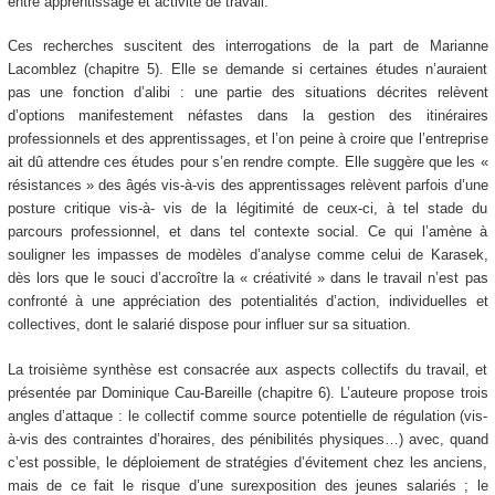
entre apprentissage et activité de travail.
Ces recherches suscitent des interrogations de la part de Marianne
Lacomblez (chapitre 5). Elle se demande si certaines études n’auraient
pas une fonction d’alibi : une partie des situations décrites relèvent
d’options manifestement néfastes dans la gestion des itinéraires
professionnels et des apprentissages, et l’on peine à croire que l’entreprise
ait dû attendre ces études pour s’en rendre compte. Elle suggère que les «
résistances » des âgés vis-à-vis des apprentissages relèvent parfois d’une
posture critique vis-à- vis de la légitimité de ceux-ci, à tel stade du
parcours professionnel, et dans tel contexte social. Ce qui l’amène à
souligner les impasses de modèles d’analyse comme celui de Karasek,
dès lors que le souci d’accroître la « créativité » dans le travail n’est pas
confronté à une appréciation des potentialités d’action, individuelles et
collectives, dont le salarié dispose pour influer sur sa situation.
La troisième synthèse est consacrée aux aspects collectifs du travail, et
présentée par Dominique Cau-Bareille (chapitre 6). L’auteure propose trois
angles d’attaque : le collectif comme source potentielle de régulation (vis-
à-vis des contraintes d’horaires, des pénibilités physiques…) avec, quand
c’est possible, le déploiement de stratégies d’évitement chez les anciens,
mais de ce fait le risque d’une surexposition des jeunes salariés ; le