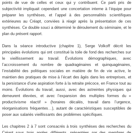
points de vue de celles et ceux qui y contribuent. Ce parti pris de
subjectivité impliquait cependant une concertation interne à l’équipe pour
préparer les synthèses, et l’appel à des personnalités scientifiques
extérieures au Créapt, conviées à réagir après la présentation de ces
synthèses. Ce double souci a déterminé le déroulement du séminaire, et le
plan du présent rapport.
Dans la séance introductive (chapitre 1), Serge Volkoff décrit les
principales évolutions qui ont constitué la toile de fond des recherches sur
le vieillissement au travail. Évolutions démographiques, avec
l’accroissement du nombre de quadragénaires et quinquagénaires,
l’instabilité des politiques sociales en matière de fin de vie active, le
maintien des pratiques de mise à l’écart des âgés dans les entreprises, et
la persistance d’une aspiration forte à la retraite précoce, en France tout au
moins. Évolutions du travail, aussi, avec des astreintes physiques qui
demeurent élevées, et avec l’expansion des multiples formes du «
productivisme réactif » (horaires décalés, travail dans l’urgence,
réorganisations fréquentes…), autant de caractéristiques susceptibles de
poser aux salariés vieillissants des problèmes spécifiques.
Les chapitres 2 à 7 sont consacrés à trois synthèses des recherches du
Créapt sous trois angles différents, présentées par des membres de