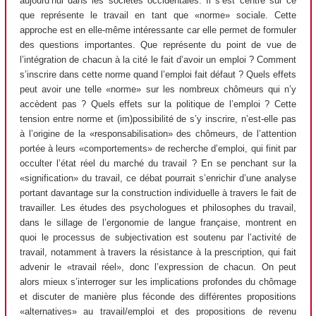
aujourd’hui dans les sociétés occidentales. Il s’est centré sur ce
que représente le travail en tant que «norme» sociale. Cette
approche est en elle-même intéressante car elle permet de formuler
des questions importantes. Que représente du point de vue de
l’intégration de chacun à la cité le fait d’avoir un emploi ? Comment
s’inscrire dans cette norme quand l’emploi fait défaut ? Quels effets
peut avoir une telle «norme» sur les nombreux chômeurs qui n’y
accèdent pas ? Quels effets sur la politique de l’emploi ? Cette
tension entre norme et (im)possibilité de s’y inscrire, n’est-elle pas
à l’origine de la «responsabilisation» des chômeurs, de l’attention
portée à leurs «comportements» de recherche d’emploi, qui finit par
occulter l’état réel du marché du travail ? En se penchant sur la
«signification» du travail, ce débat pourrait s’enrichir d’une analyse
portant davantage sur la construction individuelle à travers le fait de
travailler. Les études des psychologues et philosophes du travail,
dans le sillage de l’ergonomie de langue française, montrent en
quoi le processus de subjectivation est soutenu par l’activité de
travail, notamment à travers la résistance à la prescription, qui fait
advenir le «travail réel», donc l’expression de chacun. On peut
alors mieux s’interroger sur les implications profondes du chômage
et discuter de manière plus féconde des différentes propositions
«alternatives» au travail/emploi et des propositions de revenu