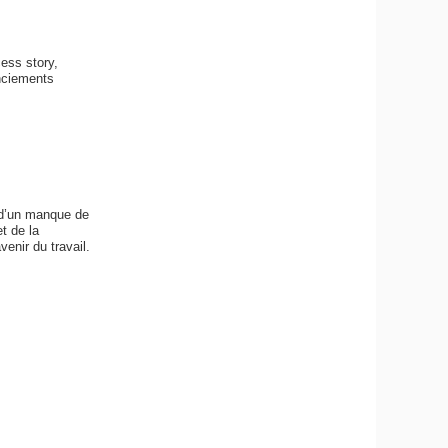
ess story,
cenciements
t d’un manque de
t de la
venir du travail.