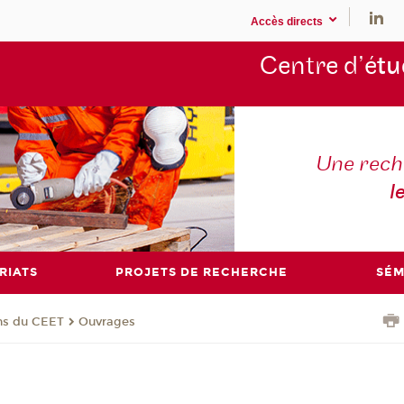
Accès directs
Centre d’é
tu
Une rech
l
RIATS
PROJETS DE RECHERCHE
SÉM
ons du CEET
Ouvrages