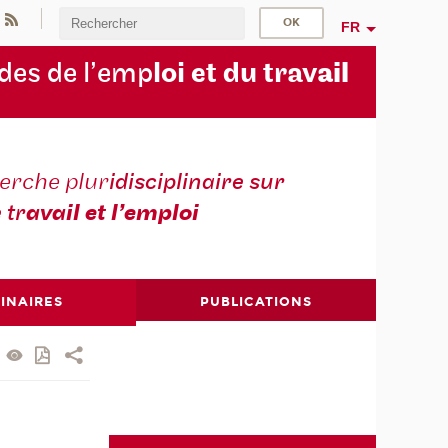
FR
des de l’emp
loi et du trav
ail
erche plur
idisciplinaire sur
e tr
avail et l’emploi
INAIRES
PUBLICATIONS