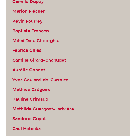
Camille Dupuy
Marion Flécher
Kévin Fourrey
Baptiste Françon
Mihaï Dinu Gheorghiu
Fabrice Gilles
Camille Girard-Chanudet
Aurélie Gonnet
Yves Goulard-de-Curraize
Mathieu Grégoire
Pauline Grimaud
Mathilde Guergoat-Larivière
Sandrine Guyot
Paul Hobeika