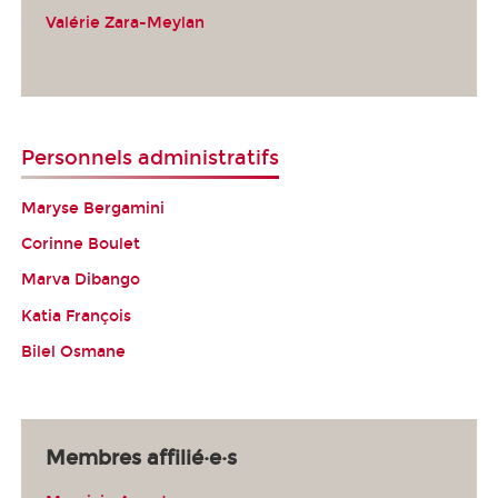
Valérie Zara-Meylan
Personnels administratifs
Maryse Bergamini
Corinne Boulet
Marva Dibango
Katia François
Bilel Osmane
Membres affilié·e·s