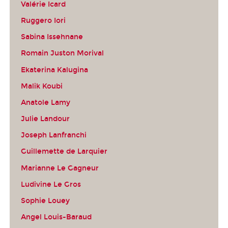
Valérie Icard
Ruggero Iori
Sabina Issehnane
Romain Juston Morival
Ekaterina Kalugina
Malik Koubi
Anatole Lamy
Julie Landour
Joseph Lanfranchi
Guillemette de Larquier
Marianne Le Gagneur
Ludivine Le Gros
Sophie Louey
Angel Louis-Baraud