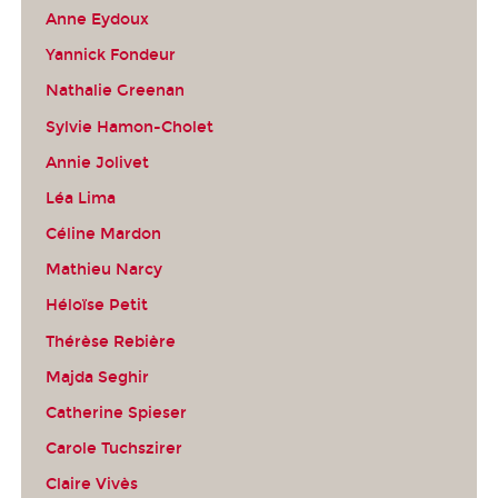
Anne Eydoux
Yannick Fondeur
Nathalie Greenan
Sylvie Hamon-Cholet
Annie Jolivet
Léa Lima
Céline Mardon
Mathieu Narcy
Héloïse Petit
Thérèse Rebière
Majda Seghir
Catherine Spieser
Carole Tuchszirer
Claire Vivès